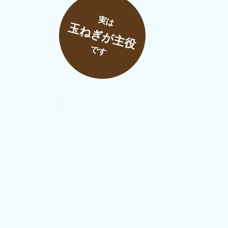
実は
玉ねぎが主役
です