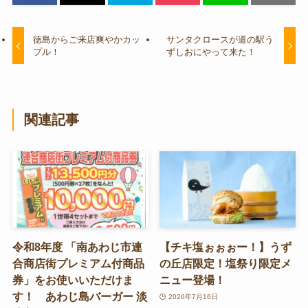
徳島からご来店爽やかカッ
サンタクロースが道の駅う
プル！
ずしおにやって来た！
関連記事
令和8年度 「南あわじ市連
【チキ塩ぉぉぉー！】うず
合商店街プレミアム付商品
の丘店限定！塩祭り限定メ
券」をお使いいただけま
ニュー登場！
す！ あわじ島バーガー 淡
2026年7月16日