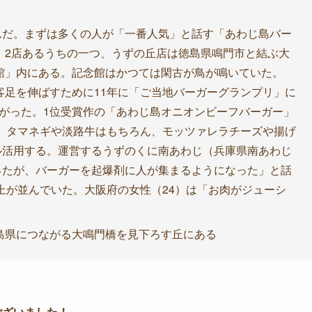
。
んだ。まずは多くの人が「一番人気」と話す「あわじ島バー
。2店あるうちの一つ、うずの丘店は徳島県鳴門市と結ぶ大
館」内にある。記念館はかつては閑古が鳥が鳴いていた。
、客足を伸ばすために11年に「ご当地バーガーグランプリ」に
上がった。1位受賞作の「あわじ島オニオンビーフバーガー」
れる。タマネギや淡路牛はもちろん、モッツァレラチーズや揚げ
ル活用する。運営するうずのくに南あわじ（兵庫県南あわじ
ったが、バーガーを起爆剤に人が集まるようになった」と話
以上が並んでいた。大阪府の女性（24）は「お肉がジューシ
島県につながる大鳴門橋を見下ろす丘にある
ございました！