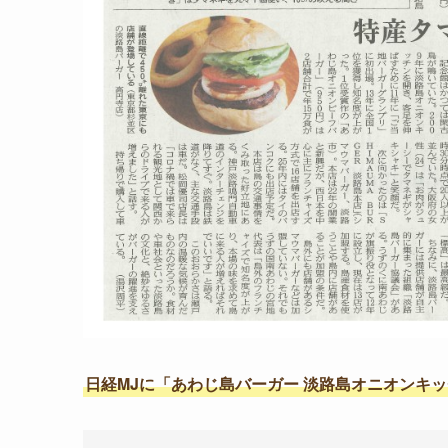
日経MJに「あわじ島バーガー 淡路島オニオンキ