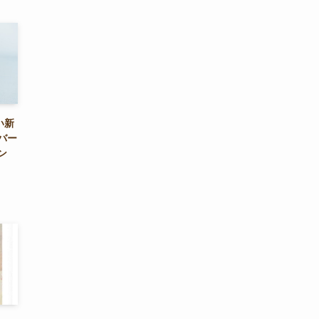
い新
バー
ン