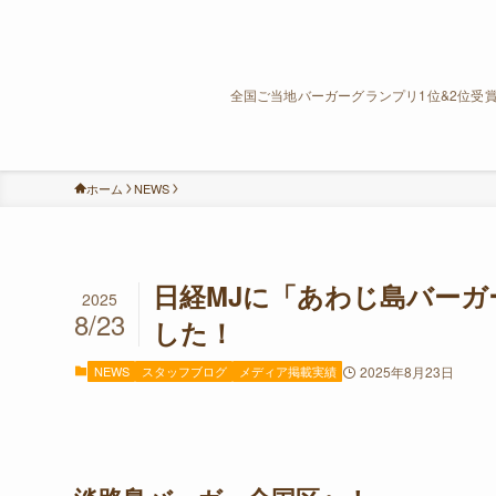
全国ご当地バーガーグランプリ1位&2位受
ホーム
NEWS
日経MJに「あわじ島バーガ
2025
8/23
した！
NEWS
スタッフブログ
メディア掲載実績
2025年8月23日